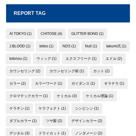
REPORT TAG
AI TOKYO
(1)
CHITOSE
(4)
GLITTER BOND
(1)
J.BLOOD
(1)
kiitos
(1)
NDS
(1)
Null
(1)
takumi式
(1)
totonou
(1)
ウィッグ
(1)
エクスフリーク
(1)
エドル
(2)
カウンセリング
(2)
カウンセリング術
(1)
カット
(2)
カラー
(2)
カラーワーク
(1)
ガイダンス
(1)
キラテラ
(1)
クロマテックカラー
(1)
ケミカル
(3)
ケミカル理論
(1)
ケラチン
(1)
ケラフェクト
(1)
シンビシン
(1)
ダブルカラー
(1)
ツヤ髪
(2)
デザインカラー
(2)
デジタル
(3)
ドライカット
(1)
ノンダメージ
(2)