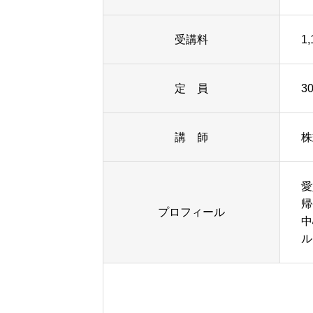
受講料
1
定 員
3
講 師
株
愛
帰
プロフィール
中
ル