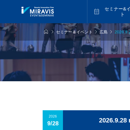
セミナー&

ト




セミナー＆イベント
広島
2026
6年9月14日
2026年9月18日
福山


似合わせカット
アメイジ
9.14 mon／トレ
2026.9.18 fri／
スター最新海外
セミナー【松江】
ーカットハイラ
2026.07
バレイヤージュセ
【福岡】
2026
2026.
9/28