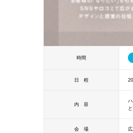
時間
日 程
20
ハ
内 容
と
会 場
広