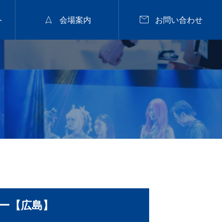


ト
会場案内
お問い合わせ
2026年9月28日
福山


nanuk佐野氏パーマセミナー
2026.9.28 mon／集客
と定着に繋がるカラー
戦略セミナー【広島】
2026.07.29
ナー【広島】