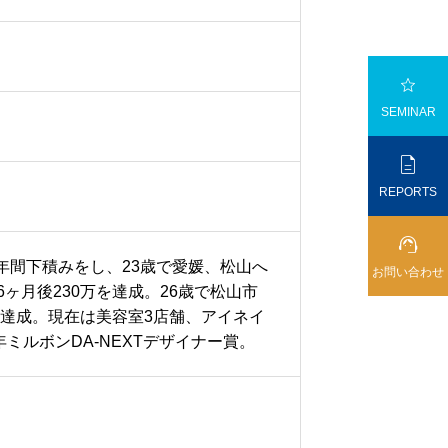

SEMINAR

REPORTS

年間下積みをし、23歳で愛媛、松山へ
お問い合わせ
ヶ月後230万を達成。26歳で松山市
0万達成。現在は美容室3店舗、アイネイ
年ミルボンDA‐NEXTデザイナー賞。