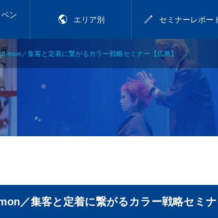
イベン


エリア別
セミナーレポー
.9.28 mon／集客と定着に繋がるカラー戦略セミナー【広島】
2026年9月28日
アカラー講習
プレトワ
2026.9.28 mon／可愛
いは、仕込める！CHIT
OSE流デジパ活用術
.29
【岡山】
9.28 mon／集客と定着に繋がるカラー戦略セミ