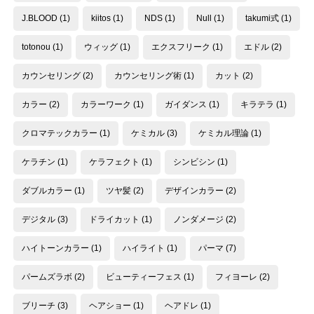
J.BLOOD
(1)
kiitos
(1)
NDS
(1)
Null
(1)
takumi式
(1)
totonou
(1)
ウィッグ
(1)
エクスフリーク
(1)
エドル
(2)
カウンセリング
(2)
カウンセリング術
(1)
カット
(2)
カラー
(2)
カラーワーク
(1)
ガイダンス
(1)
キラテラ
(1)
クロマテックカラー
(1)
ケミカル
(3)
ケミカル理論
(1)
ケラチン
(1)
ケラフェクト
(1)
シンビシン
(1)
ダブルカラー
(1)
ツヤ髪
(2)
デザインカラー
(2)
デジタル
(3)
ドライカット
(1)
ノンダメージ
(2)
ハイトーンカラー
(1)
ハイライト
(1)
パーマ
(7)
パームズラボ
(2)
ビューティーフェス
(1)
フィヨーレ
(2)
ブリーチ
(3)
ヘアショー
(1)
ヘアドレ
(1)