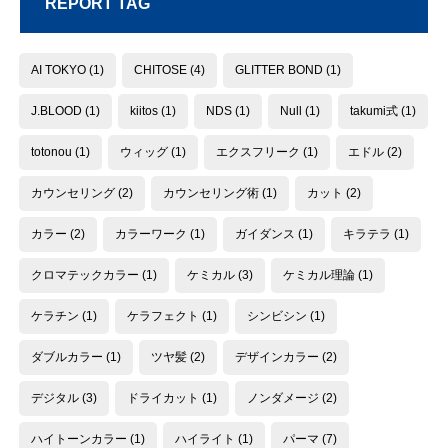
REPORT TAG
AI TOKYO
(1)
CHITOSE
(4)
GLITTER BOND
(1)
J.BLOOD
(1)
kiitos
(1)
NDS
(1)
Null
(1)
takumi式
(1)
totonou
(1)
ウィッグ
(1)
エクスフリーク
(1)
エドル
(2)
カウンセリング
(2)
カウンセリング術
(1)
カット
(2)
カラー
(2)
カラーワーク
(1)
ガイダンス
(1)
キラテラ
(1)
クロマテックカラー
(1)
ケミカル
(3)
ケミカル理論
(1)
ケラチン
(1)
ケラフェクト
(1)
シンビシン
(1)
ダブルカラー
(1)
ツヤ髪
(2)
デザインカラー
(2)
デジタル
(3)
ドライカット
(1)
ノンダメージ
(2)
ハイトーンカラー
(1)
ハイライト
(1)
パーマ
(7)