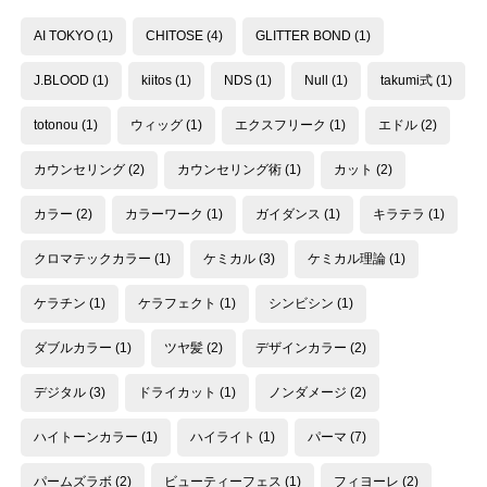
AI TOKYO
(1)
CHITOSE
(4)
GLITTER BOND
(1)
J.BLOOD
(1)
kiitos
(1)
NDS
(1)
Null
(1)
takumi式
(1)
totonou
(1)
ウィッグ
(1)
エクスフリーク
(1)
エドル
(2)
カウンセリング
(2)
カウンセリング術
(1)
カット
(2)
カラー
(2)
カラーワーク
(1)
ガイダンス
(1)
キラテラ
(1)
クロマテックカラー
(1)
ケミカル
(3)
ケミカル理論
(1)
ケラチン
(1)
ケラフェクト
(1)
シンビシン
(1)
ダブルカラー
(1)
ツヤ髪
(2)
デザインカラー
(2)
デジタル
(3)
ドライカット
(1)
ノンダメージ
(2)
ハイトーンカラー
(1)
ハイライト
(1)
パーマ
(7)
パームズラボ
(2)
ビューティーフェス
(1)
フィヨーレ
(2)