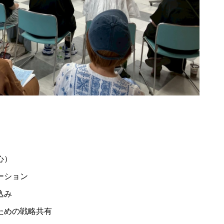
心）
2026年9月28日
ーション
込み
2026.9.28 mon／可愛
26.9.18 fri／プレト
ための戦略共有
いは、仕込める！CHIT
セミナー【松江】