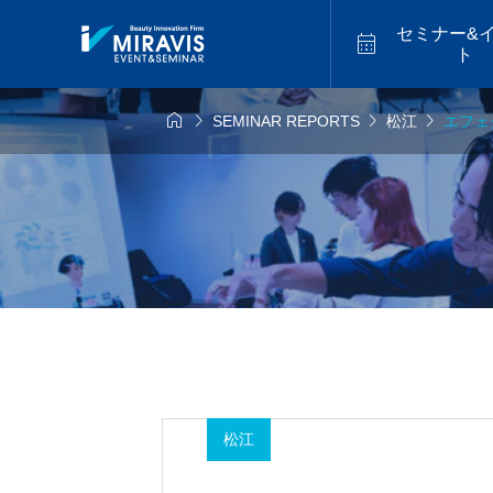
セミナー&

ト




SEMINAR REPORTS
松江
エフェ
6年9月14日
2026年9月18日
福山


似合わせカット
アメイジ
9.14 mon／トレ
2026.9.18 fri／
スター最新海外
セミナー【松江】
ーカットハイラ
2026.07
バレイヤージュセ
【福岡】
松江