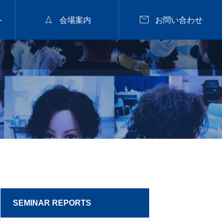


ト
会場案内
お問い合わせ
2026年9月28日
福山


nanuk佐野氏パーマセミナー
2026.9.28 mon／集客
と定着に繋がるカラー
戦略セミナー【広島】
2026.07.29
SEMINAR REPORTS