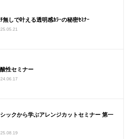
ﾘｰﾁ無しで叶える透明感ｶﾗｰの秘密ｾﾐﾅｰ
25.05.21
E酸性セミナー
24.06.17
シックから学ぶアレンジカットセミナー 第一
25.08.19