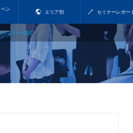
イベン


エリア別
セミナーレポー
クトブリーチ講習
2026年9月28日
アカラー講習
プレトワ
2026.9.28 mon／可愛
いは、仕込める！CHIT
OSE流デジパ活用術
.29
【岡山】