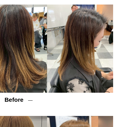
OSE流デジパ活用術
【岡山】
Before
―
―