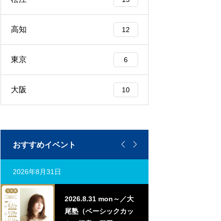
高知
12
東京
6
大阪
10


おすすめイベント
2026年8月31日
2026年9月7日
2026.8.31 mon～／大
20
尾塾（ベーシックカッ
曲