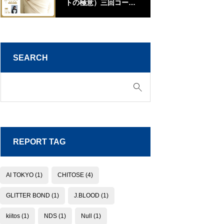
トの極意）三回コース
江
【山口】
SEARCH
REPORT TAG
AI TOKYO
(1)
CHITOSE
(4)
GLITTER BOND
(1)
J.BLOOD
(1)
kiitos
(1)
NDS
(1)
Null
(1)