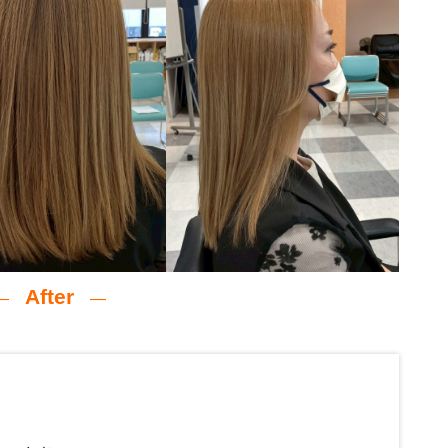
After
―
―