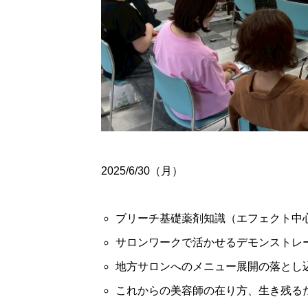
2025/6/30（月）
ブリーチ基礎薬剤知識（エフェクト中
2026年9月18日
サロンワークで活かせるデモンストレ
地方サロンへのメニュー展開の落とし
20
これからの美容師の在り方、生き残る
ワ