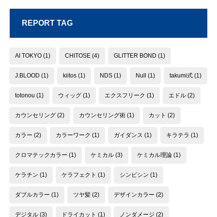
REPORT TAG
AI TOKYO
(1)
CHITOSE
(4)
GLITTER BOND
(1)
J.BLOOD
(1)
kiitos
(1)
NDS
(1)
Null
(1)
takumi式
(1)
totonou
(1)
ウィッグ
(1)
エクスフリーク
(1)
エドル
(2)
カウンセリング
(2)
カウンセリング術
(1)
カット
(2)
カラー
(2)
カラーワーク
(1)
ガイダンス
(1)
キラテラ
(1)
クロマテックカラー
(1)
ケミカル
(3)
ケミカル理論
(1)
ケラチン
(1)
ケラフェクト
(1)
シンビシン
(1)
ダブルカラー
(1)
ツヤ髪
(2)
デザインカラー
(2)
デジタル
(3)
ドライカット
(1)
ノンダメージ
(2)