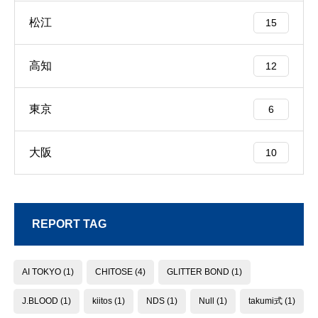
松江
15
高知
12
東京
6
大阪
10
REPORT TAG
AI TOKYO
(1)
CHITOSE
(4)
GLITTER BOND
(1)
J.BLOOD
(1)
kiitos
(1)
NDS
(1)
Null
(1)
takumi式
(1)