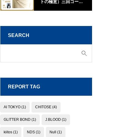
トの極意）三回コース
江
【山口】
SEARCH
REPORT TAG
AI TOKYO
(1)
CHITOSE
(4)
GLITTER BOND
(1)
J.BLOOD
(1)
kiitos
(1)
NDS
(1)
Null
(1)