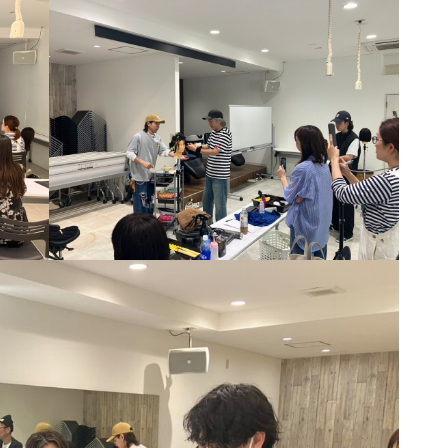
OSE流デジパ活用術
【岡山】