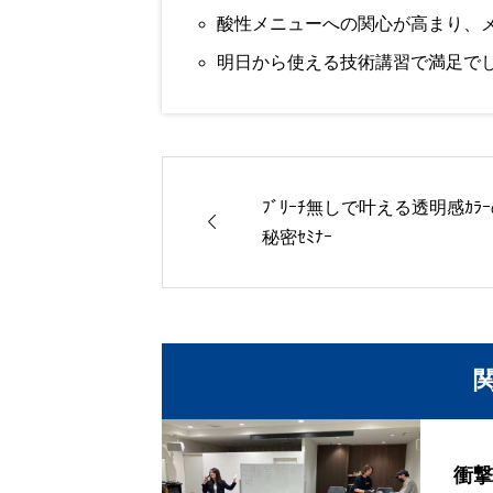
酸性メニューへの関心が高まり、
明日から使える技術講習で満足で
ﾌﾞﾘｰﾁ無しで叶える透明感ｶﾗ

秘密ｾﾐﾅｰ
衝撃