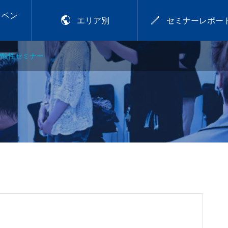
イベン


エリア別
セミナーレポー
P酸性セミナー
2026年9月28日
アカラー講習
プレトワ
2026.9.28 mon／可愛
いは、仕込める！CHIT
OSE流デジパ活用術
.29
【岡山】