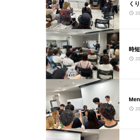
くり
20
時短
20
Me
20