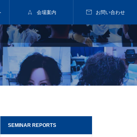


ト
会場案内
お問い合わせ
2026年9月28日
福山


nanuk佐野氏パーマセミナー
2026.9.28 mon／集客
と定着に繋がるカラー
戦略セミナー【広島】
2026.07.29
SEMINAR REPORTS