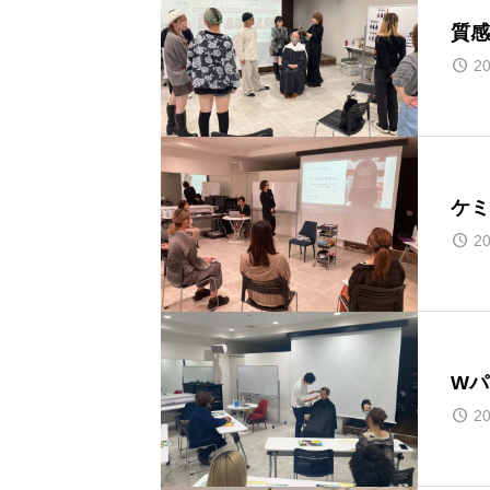
質感
20
ケミ
20
Wパ
20