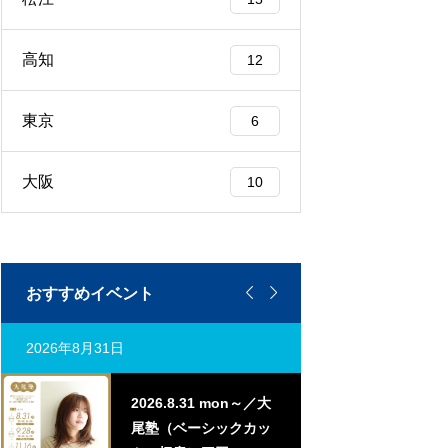
高知
12
東京
6
大阪
10


おすすめイベント
2026年8月31日
2026年9月7日
2026.8.31 mon～／大
20
尾塾（ベーシックカッ
曲