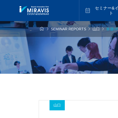
セミナー&

ト




SEMINAR REPORTS
山口
単価U
6年9月14日
2026年9月18日
福山


似合わせカット
アメイジ
9.14 mon／トレ
2026.9.18 fri／
スター最新海外
セミナー【松江】
ーカットハイラ
2026.07
バレイヤージュセ
【福岡】
山口