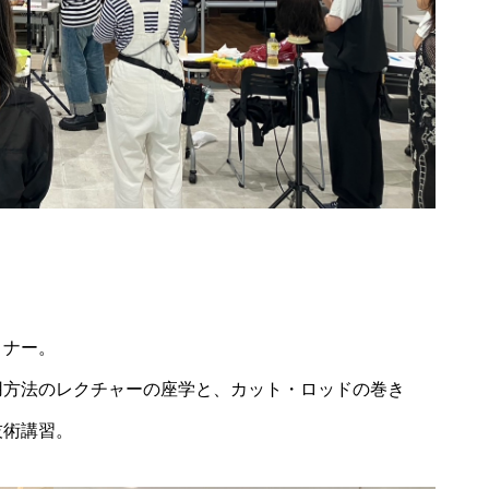
ミナー。
2026年9月28日
用方法のレクチャーの座学と、カット・ロッドの巻き
技術講習。
2026.9.28 mon／可愛
26.9.18 fri／プレト
いは、仕込める！CHIT
セミナー【松江】