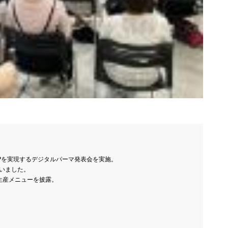
Pを実現するデジタルパーマ発表会を実施。

いました。

2026年9月28日
産メニューを披露。

2026.9.28 mon／可愛
26.9.18 fri／プレト
いは、仕込める！CHIT
セミナー【松江】