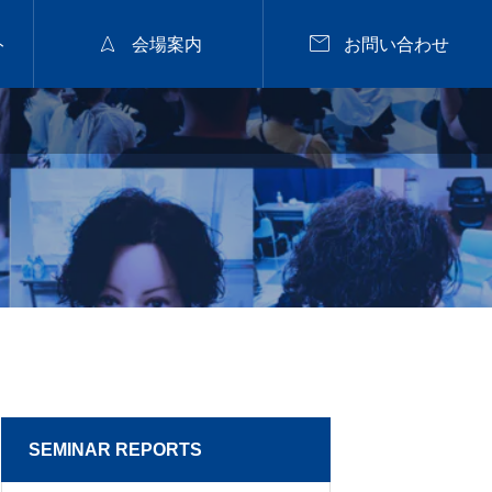


ト
会場案内
お問い合わせ
2026年9月28日
福山


nanuk佐野氏パーマセミナー
2026.9.28 mon／集客
と定着に繋がるカラー
戦略セミナー【広島】
2026.07.29
SEMINAR REPORTS