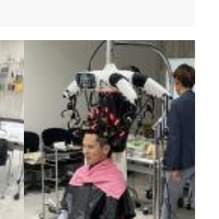
OSE流デジパ活用術
【岡山】