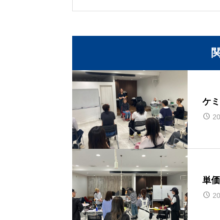
ケミ
20
単価
20