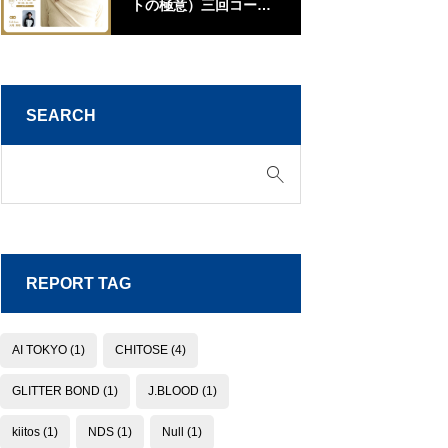
トの極意）三回コース
江
【山口】
SEARCH
REPORT TAG
AI TOKYO
(1)
CHITOSE
(4)
GLITTER BOND
(1)
J.BLOOD
(1)
kiitos
(1)
NDS
(1)
Null
(1)