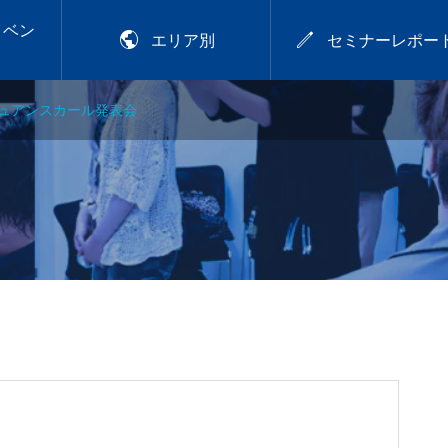
イベン


エリア別
セミナーレポー
ュアンスカール発表会
2026年9月28日
アカラー講習
プレトワ
2026.9.28 mon／可愛
いは、仕込める！CHIT
OSE流デジパ活用術
.29
【岡山】