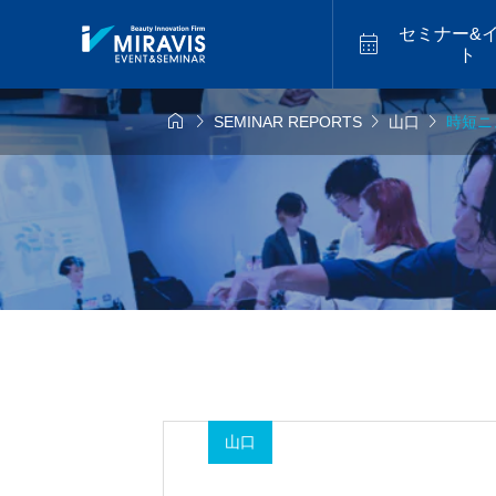
セミナー&

ト




SEMINAR REPORTS
山口
時短ニ
6年9月14日
2026年9月18日
福山


似合わせカット
アメイジ
9.14 mon／トレ
2026.9.18 fri／
スター最新海外
セミナー【松江】
ーカットハイラ
2026.07
バレイヤージュセ
【福岡】
山口