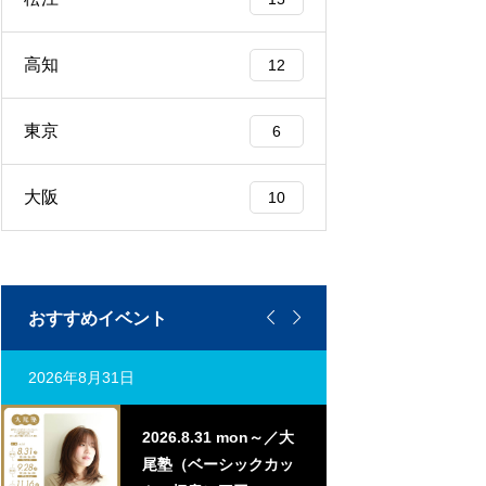
高知
12
東京
6
大阪
10


おすすめイベント
2026年8月31日
2026年9月7日
2026.8.31 mon～／大
20
尾塾（ベーシックカッ
曲