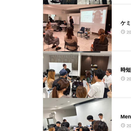
ケミ
20
時短
20
Me
20