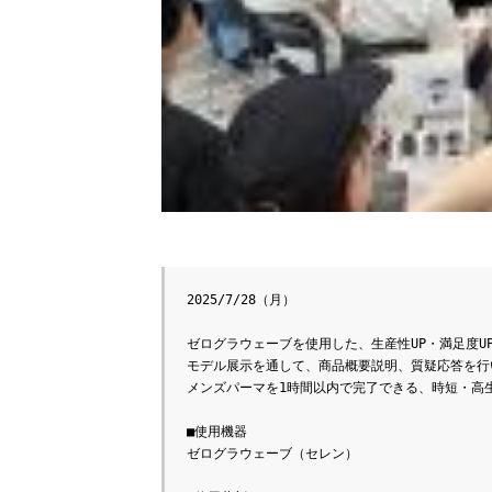
2025/7/28（月）

ゼログラウェーブを使用した、生産性UP・満足度U
モデル展示を通して、商品概要説明、質疑応答を行
2026年9月18日
メンズパーマを1時間以内で完了できる、時短・高生
■使用機器

ゼログラウェーブ（セレン）

20
ワ