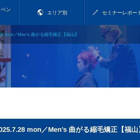
イベン


エリア別
セミナーレポー
7.28 mon／Men’s 曲がる縮毛矯正【福山】
2026年9月28日
アカラー講習
プレトワ
2026.9.28 mon／可愛
いは、仕込める！CHIT
OSE流デジパ活用術
.29
【岡山】
025.7.28 mon／Men’s 曲がる縮毛矯正【福