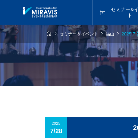
セミナー&

ト




セミナー＆イベント
福山
2025.
6年9月14日
2026年9月18日
福山


似合わせカット
アメイジ
9.14 mon／トレ
2026.9.18 fri／
スター最新海外
セミナー【松江】
ーカットハイラ
2026.07
バレイヤージュセ
【福岡】
2025
2
7/28