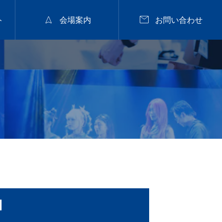


ト
会場案内
お問い合わせ
2026年9月28日
福山


nanuk佐野氏パーマセミナー
2026.9.28 mon／集客
と定着に繋がるカラー
戦略セミナー【広島】
2026.07.29
山】