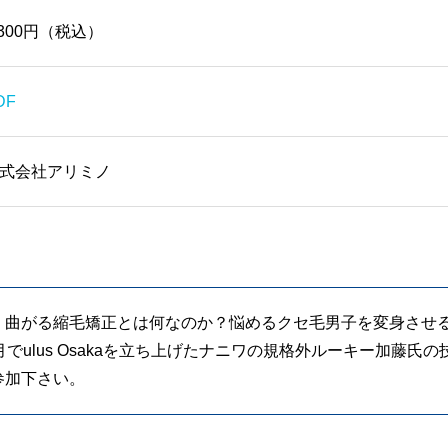
,300円（税込）
DF
式会社アリミノ
！曲がる縮毛矯正とは何なのか？悩めるクセ毛男子を変身させ
でulus Osakaを立ち上げたナニワの規格外ルーキー加藤氏
参加下さい。