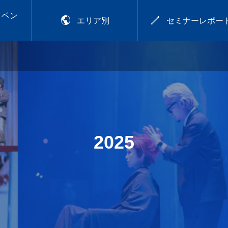
イベン


エリア別
セミナーレポー
2026年9月28日
アカラー講習
プレトワ
2026.9.28 mon／可愛
いは、仕込める！CHIT
OSE流デジパ活用術
.29
【岡山】
2025