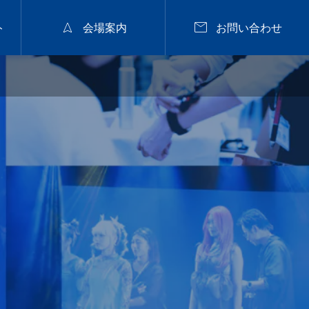


ト
会場案内
お問い合わせ
2026年9月28日
福山


nanuk佐野氏パーマセミナー
2026.9.28 mon／集客
と定着に繋がるカラー
戦略セミナー【広島】
2026.07.29