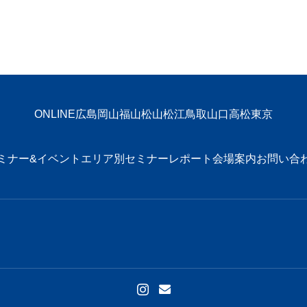
ONLINE
広島
岡山
福山
松山
松江
鳥取
山口
高松
東京
ミナー&イベント
エリア別
セミナーレポート
会場案内
お問い合