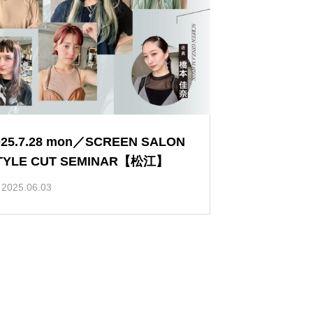
025.7.28 mon／SCREEN SALON
TYLE CUT SEMINAR【松江】
2025.06.03