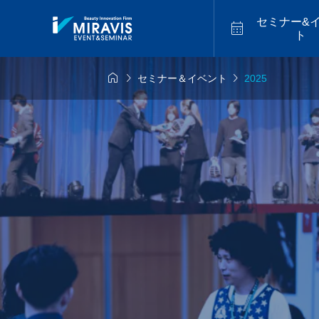
セミナー&

ト



セミナー＆イベント
2025
6年9月14日
2026年9月18日
福山


似合わせカット
アメイジ
9.14 mon／トレ
2026.9.18 fri／
スター最新海外
セミナー【松江】
ーカットハイラ
2026.07
バレイヤージュセ
【福岡】