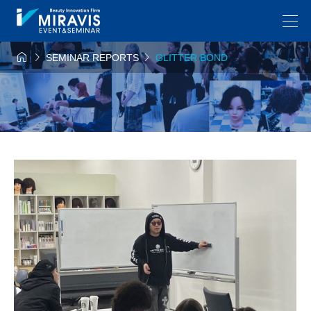



SEMINAR REPORTS
GLITTER BOND