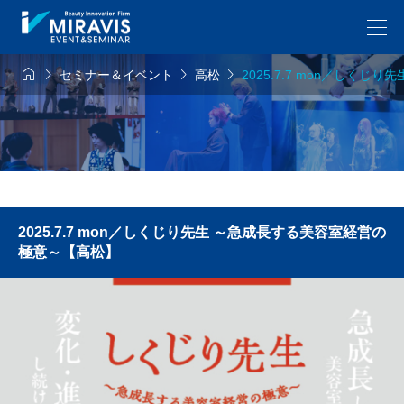




セミナー＆イベント
高松
2025.7.7 mon／しく
2025.7.7 mon／しくじり先生 ～急成長する美容室経営の
極意～【高松】