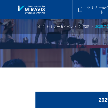
セミナー&

ト




セミナー＆イベント
広島
2025
6年9月14日
2026年9月18日
福山


似合わせカット
アメイジ
9.14 mon／トレ
2026.9.18 fri／
スター最新海外
セミナー【松江】
ーカットハイラ
2026.07
バレイヤージュセ
【福岡】
20