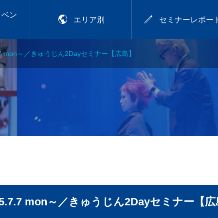
イベン


エリア別
セミナーレポー
.7.7 mon～／きゅうじん2Dayセミナー【広島】
2026年9月28日
アカラー講習
プレトワ
2026.9.28 mon／可愛
いは、仕込める！CHIT
OSE流デジパ活用術
.29
【岡山】
25.7.7 mon～／きゅうじん2Dayセミナー【