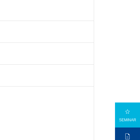

SEMINAR
