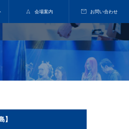


ト
会場案内
お問い合わせ
2026年9月28日
福山


nanuk佐野氏パーマセミナー
2026.9.28 mon／集客
と定着に繋がるカラー
戦略セミナー【広島】
2026.07.29
広島】