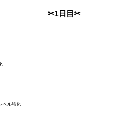
✂1日目✂
化
レベル強化