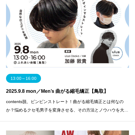
13:00～16:00
2025.9.8 mon／Men’s 曲がる縮毛矯正【鳥取】
contents脱、ピンピンストレート！曲がる縮毛矯正とは何なの
か？悩めるクセ毛男子を変身させる、その方法とノウハウを大公
開！美容師歴1年9ヶ月でulus Osakaを立ち上げたナニワの規格
外ルーキー加藤氏の技術・ブランディング力が覗けるセミナー、