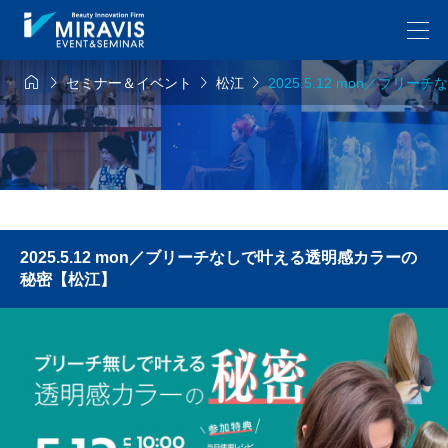




セミナー＆イベント
松江
2025.5.12 mon／ブ
2025.5.12 mon／ブリーチなしで叶える透明感カラーの
秘密【松江】