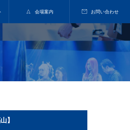


ト
会場案内
お問い合わせ
2026年9月28日
福山


nanuk佐野氏パーマセミナー
2026.9.28 mon／集客
と定着に繋がるカラー
戦略セミナー【広島】
2026.07.29
福山】