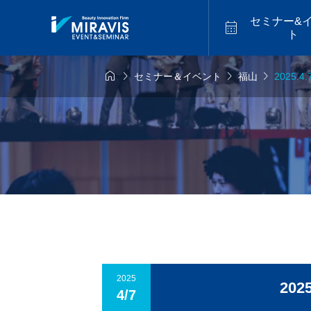
セミナー&

ト




セミナー＆イベント
福山
2025
6年9月14日
2026年9月18日
福山


似合わせカット
アメイジ
9.14 mon／トレ
2026.9.18 fri／
スター最新海外
セミナー【松江】
ーカットハイラ
2026.07
バレイヤージュセ
【福岡】
2025
20
4/7