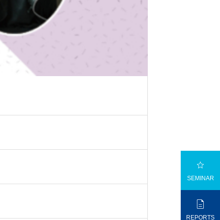

SEMINAR

REPORTS