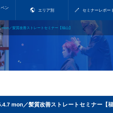
イベン


エリア別
セミナーレポー
.4.7 mon／髪質改善ストレートセミナー【福山】
2026年9月28日
アカラー講習
プレトワ
2026.9.28 mon／可愛
いは、仕込める！CHIT
OSE流デジパ活用術
.29
【岡山】
25.4.7 mon／髪質改善ストレートセミナー【