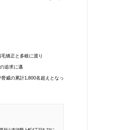
縮毛矯正と多岐に渡り
ルの追求に邁
威の累計1,800名超えとなっ
福山市沖野上町4丁目8-23に