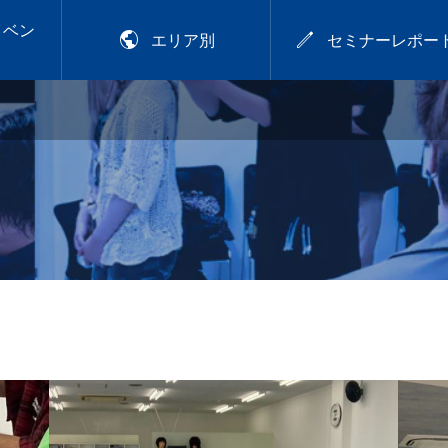
イベン


エリア別
セミナーレポー
8日
2026年9月28日
山
イジアカラー講習
fri／プレトワ
2026.9.28 mon／可愛
江】
いは、仕込める！CHIT
OSE流デジパ活用術
26.07.29
【岡山】