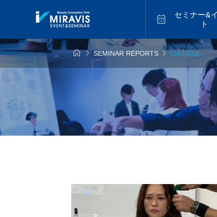
セミナー&

ト



SEMINAR REPORTS
CHITOSE
2026年9月14日
2026年9月1
福


ク＋似合わせカット
アメ
026.9.14 mon／トレ
2026.9.18 
ンドマスター最新海外
セミナー【松
レイヤーカットハイラ
20
イト×バレイヤージュセ
ミナー【福岡】