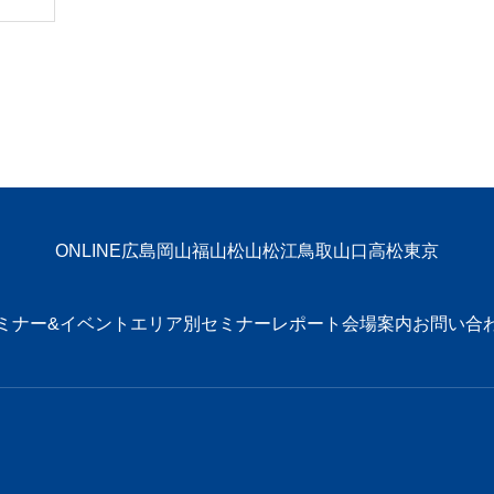
ONLINE
広島
岡山
福山
松山
松江
鳥取
山口
高松
東京
ミナー&イベント
エリア別
セミナーレポート
会場案内
お問い合