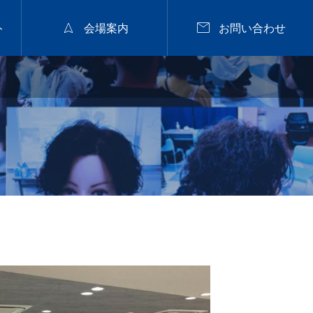


ト
会場案内
お問い合わせ
2026年9月28日
福山


nanuk佐野氏パーマセミナー
2026.9.28 mon／集客
と定着に繋がるカラー
戦略セミナー【広島】
2026.07.29