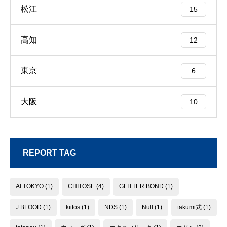
松江
15
高知
12
東京
6
大阪
10
REPORT TAG
AI TOKYO
(1)
CHITOSE
(4)
GLITTER BOND
(1)
J.BLOOD
(1)
kiitos
(1)
NDS
(1)
Null
(1)
takumi式
(1)