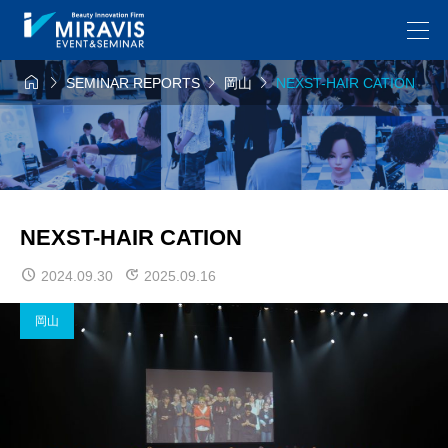




SEMINAR REPORTS
岡山
NEXST-HAIR CATION
NEXST-HAIR CATION
2024.09.30
2025.09.16
岡山