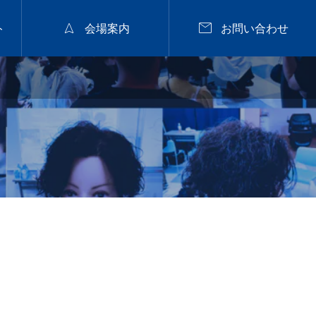


ト
会場案内
お問い合わせ
2026年9月28日
福山


nanuk佐野氏パーマセミナー
2026.9.28 mon／集客
と定着に繋がるカラー
戦略セミナー【広島】
2026.07.29