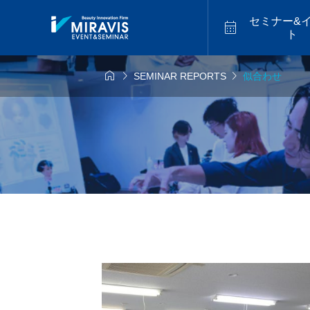
セミナー&

ト



SEMINAR REPORTS
似合わせ
26年9月14日
2026年9月18日
福山


似合わせカット
アメイジ
.9.14 mon／トレ
2026.9.18 fri／
マスター最新海外
セミナー【松江】
ヤーカットハイラ
2026.0
バレイヤージュセ
ー【福岡】