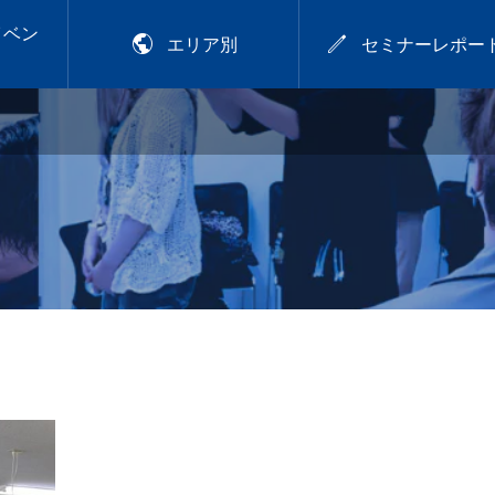
イベン


エリア別
セミナーレポー
2026年9月28日
アカラー講習
プレトワ
2026.9.28 mon／可愛
いは、仕込める！CHIT
OSE流デジパ活用術
7.29
【岡山】