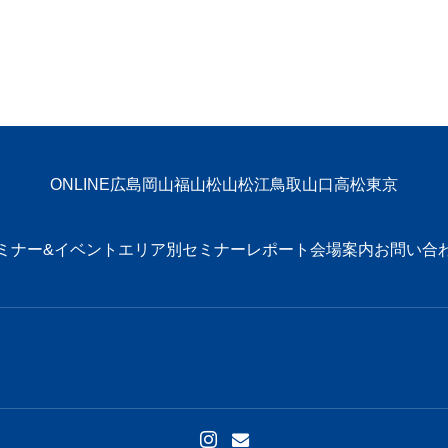
ONLINE
広島
岡山
福山
松山
松江
鳥取
山口
高松
東京
ミナー&イベント
エリア別
セミナーレポート
会場案内
お問い合