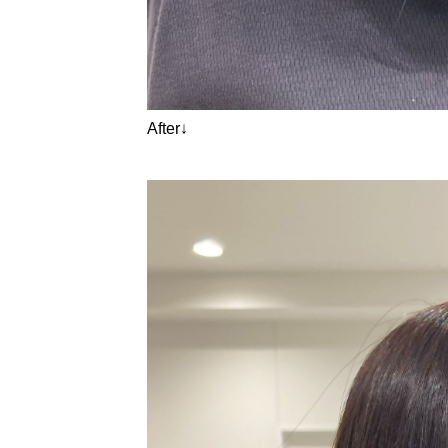
After↓