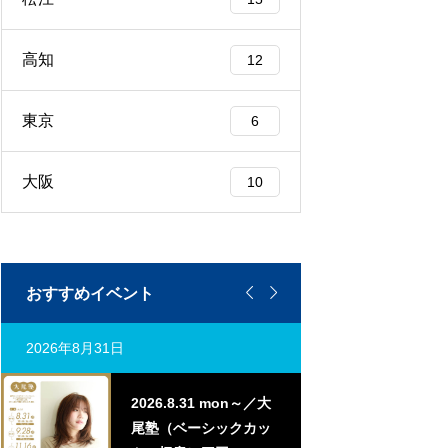
高知
12
東京
6
大阪
10


おすすめイベント
2026年8月31日
2026年9月7日
2026.8.31 mon～／大
20
尾塾（ベーシックカッ
曲