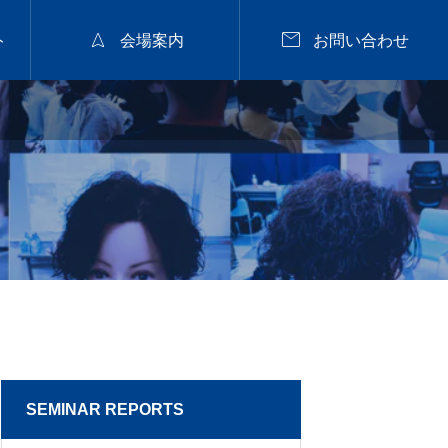


ト
会場案内
お問い合わせ
2026年9月28日
福山


nanuk佐野氏パーマセミナー
2026.9.28 mon／集客
と定着に繋がるカラー
戦略セミナー【広島】
2026.07.29
SEMINAR REPORTS