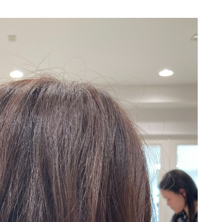
OSE流デジパ活用術
【岡山】