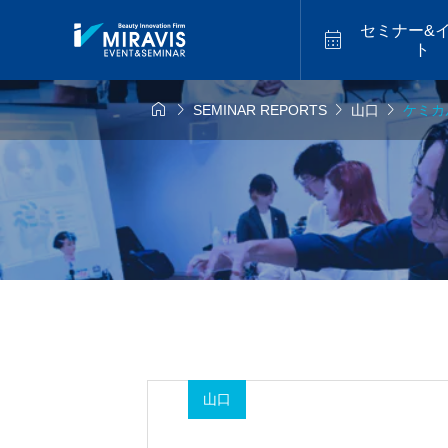
セミナー&

ト




SEMINAR REPORTS
山口
ケミカ
6年9月14日
2026年9月18日
福山


似合わせカット
アメイジ
9.14 mon／トレ
2026.9.18 fri／
スター最新海外
セミナー【松江】
ーカットハイラ
2026.07
バレイヤージュセ
【福岡】
山口