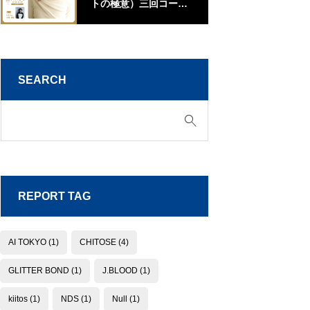
トの極意）三回コース
江
【山口】
SEARCH
REPORT TAG
AI TOKYO
(1)
CHITOSE
(4)
GLITTER BOND
(1)
J.BLOOD
(1)
kiitos
(1)
NDS
(1)
Null
(1)