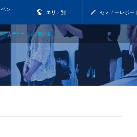
イベン


エリア別
セミナーレポー
ルアカデミー 縮毛矯正編
2026年9月28日
アカラー講習
プレトワ
2026.9.28 mon／可愛
いは、仕込める！CHIT
OSE流デジパ活用術
.29
【岡山】