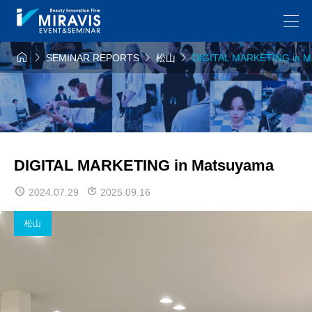




SEMINAR REPORTS
松山
DIGITAL MARKETING in M
DIGITAL MARKETING in Matsuyama
2024.07.29
2025.09.16
松山