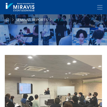



SEMINAR REPORTS
エドル