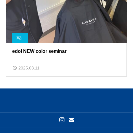
高知
edol NEW color seminar
2025.03.11